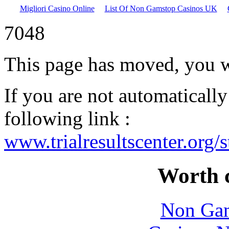
Migliori Casino Online
List Of Non Gamstop Casinos UK
7048
This page has moved, you wi
If you are not automatically 
following link :
www.trialresultscenter
Worth 
Non Gam