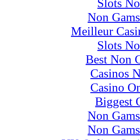
Slots N
Non Gams
Meilleur Casi
Slots N
Best Non 
Casinos 
Casino O
Biggest 
Non Gams
Non Gams