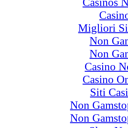
Casinos 
Casin
Migliori S
Non Gam
Non Gam
Casino N
Casino O
Siti Ca
Non Gamstop
Non Gamstop