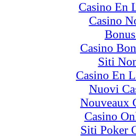
Casino En L
Casino N
Bonus
Casino Bon
Siti No
Casino En L
Nuovi Ca
Nouveaux C
Casino O
Siti Poker