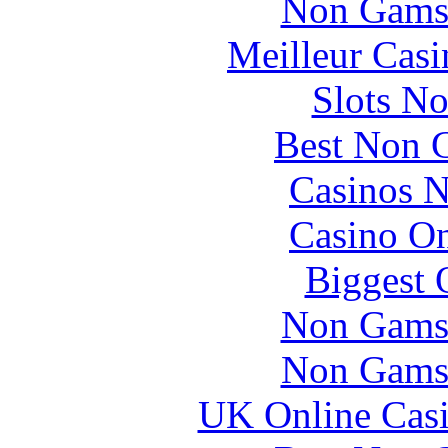
Non Gams
Meilleur Casi
Slots N
Best Non 
Casinos 
Casino O
Biggest 
Non Gams
Non Gams
UK Online Cas