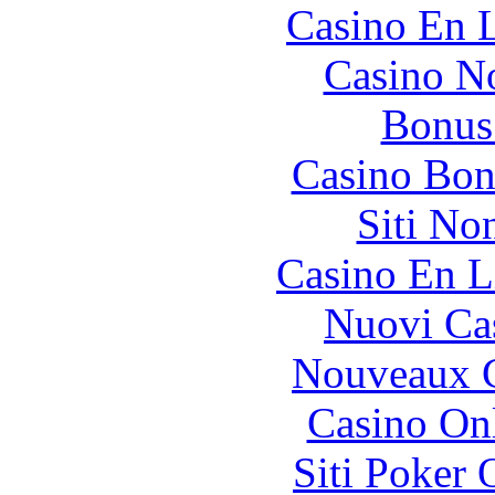
Casino En L
Casino N
Bonus
Casino Bon
Siti No
Casino En L
Nuovi Ca
Nouveaux C
Casino O
Siti Poker