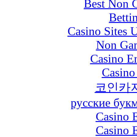
Best Non 
Betti
Casino Sites
Non Gam
Casino En
Casino
코인카
русские бук
Casino 
Casino 