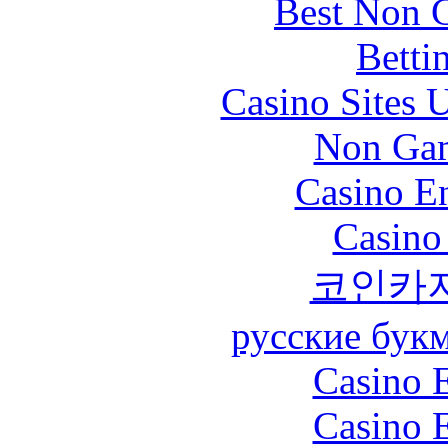
Best Non 
Betti
Casino Sites
Non Gam
Casino En
Casino
코인카
русские бук
Casino 
Casino 