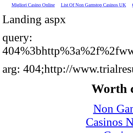
Migliori Casino Online
List Of Non Gamstop Casinos UK
Landing aspx
query:
404%3bhttp%3a%2f%2fwww.
arg: 404;http://www.trialr
Worth 
Non Gam
Casinos 