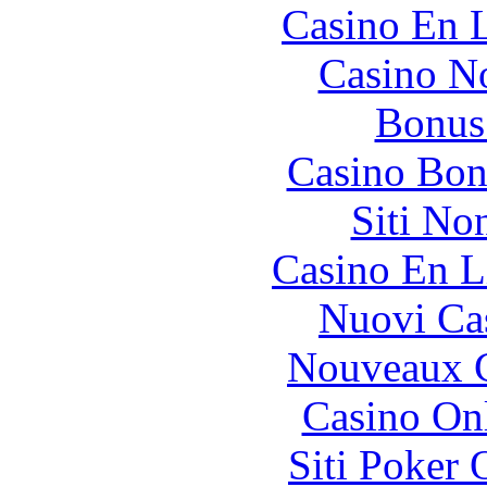
Casino En L
Casino N
Bonus
Casino Bon
Siti No
Casino En L
Nuovi Ca
Nouveaux C
Casino O
Siti Poker