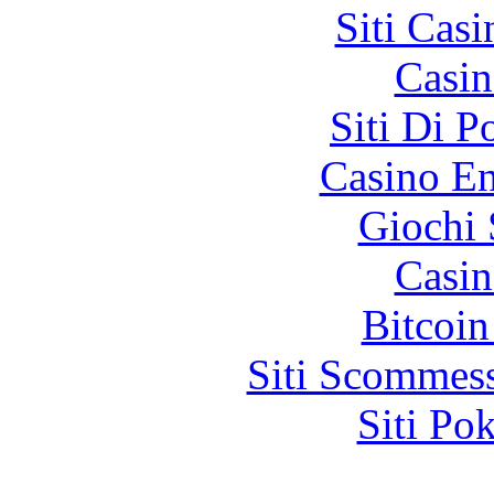
Siti Ca
Casin
Siti Di 
Casino En
Giochi
Casin
Bitcoin
Siti Scommes
Siti Po