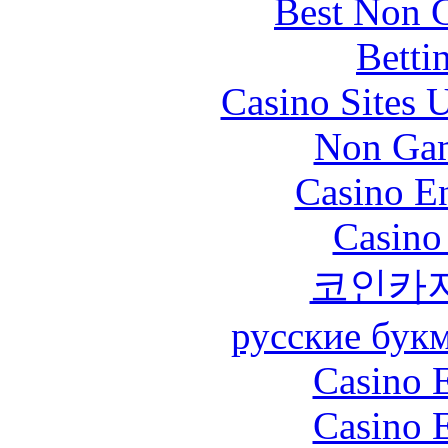
Best Non 
Betti
Casino Sites
Non Gam
Casino En
Casino
코인카
русские бук
Casino 
Casino 